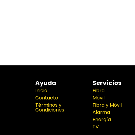
Ayuda
Servicios
Inicio
Fibra
Contacto
Móvil
Términos y
Fibra y Móvil
Condiciones
Alarma
Energía
TV