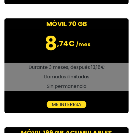
MÓVIL 70 GB
8
,74€
/mes
Durante 3 meses, después 13,18€
Llamadas ilimitadas
Sin permanencia
ME INTERESA
MÓVIL 199 GB ACUMULABLES