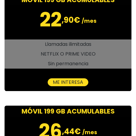
22
,90€
/mes
Llamadas ilimitadas
NETFLIX O PRIME VIDEO
Sin permanencia
ME INTERESA
MÓVIL 199 GB ACUMULABLES
26
,44€
/mes