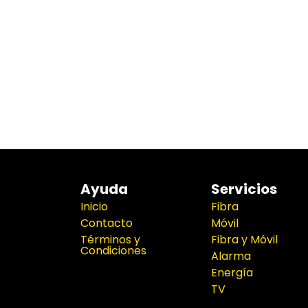
Ayuda
Servicios
Inicio
Fibra
Contacto
Móvil
Términos y
Fibra y Móvil
Condiciones
Alarma
Energía
TV