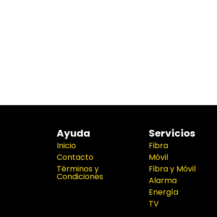
Ayuda
Servicios
Inicio
Fibra
Contacto
Móvil
Términos y
Fibra y Móvil
Condiciones
Alarma
Energía
TV