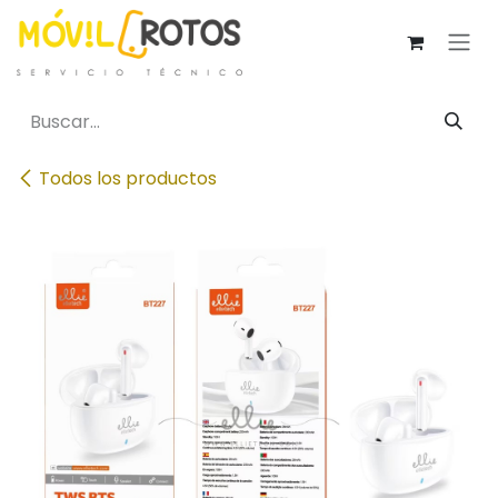
Ir al contenido
Todos los productos