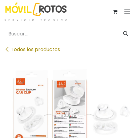
Ir al contenido
Todos los productos