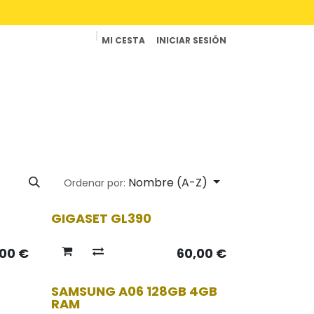
MI CESTA
INICIAR SESIÓN
Productos
Reparaciones
Contacto
Nombre (A-Z)
Ordenar por:
GIGASET GL390
,00
€
60,00
€
Agotado
SAMSUNG A06 128GB 4GB
RAM