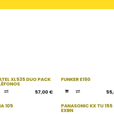
Inicio
Servicios
ATEL XL535 DUO PACK
FUNKER E150
ELÉFONOS
57,00
€
55
A 105
PANASONIC KX TU 155
EXBN