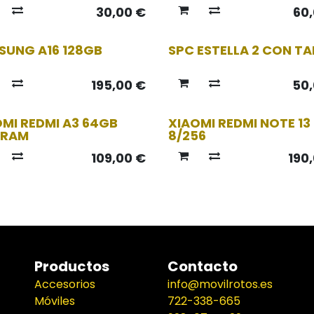
30,00
€
60
ado
SUNG A16 128GB
SPC ESTELLA 2 CON T
195,00
€
50
OMI REDMI A3 64GB
XIAOMI REDMI NOTE 13
 RAM
8/256
109,00
€
190
Productos
Contacto
Accesorios
info@movilrotos.es
Móviles
722-338-665