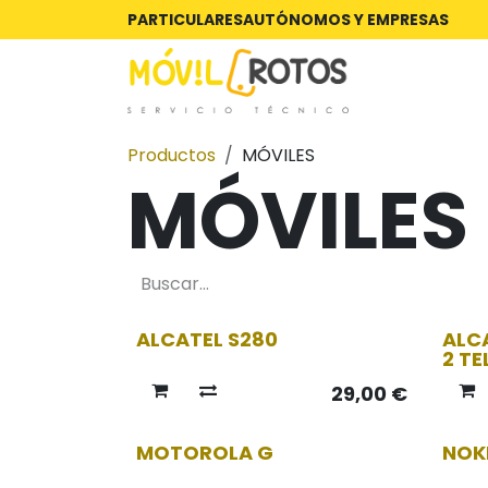
Ir al contenido
PARTICULARES
AUTÓNOMOS Y EMPRESAS
Productos
MÓVILES
MÓVILES
ALCATEL S280
ALC
2 T
29,00
€
MOTOROLA G
NOKI