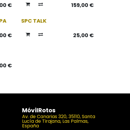
,00
€
159,00
€
APA
SPC TALK
,00
€
25,00
€
,00
€
MóvilRotos
Av. de Canarias 320, 35110, Santa
Lucía de Tirajana, Las Palmas,
España