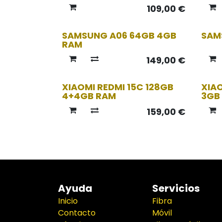
109,00
€
Agot
SAMSUNG A06 64GB 4GB
SAM
RAM
149,00
€
XIAOMI REDMI 15C 128GB
XIA
4+4GB RAM
3GB
159,00
€
Ayuda
Servicios
Inicio
Fibra
Contacto
Móvil