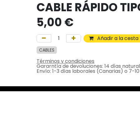
CABLE RÁPIDO TIPO
5,00
€
Añadir a la cesta
CABLES
Términos y condiciones
Gararntía de devoluciones: 14 días natura
Envío: 1-3 días laborales (Canarias) o 7-10
Ayuda
Servicios
Inicio
Fibra
Contacto
Móvil
Términos y
Fibra y Móvil
Condiciones
Alarma