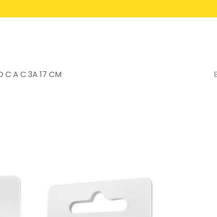
Inicio
Servicios
 C A C 3A 17 CM