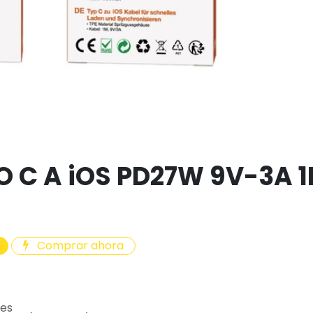
O C A iOS PD27W 9V-3A 
Comprar ahora
les