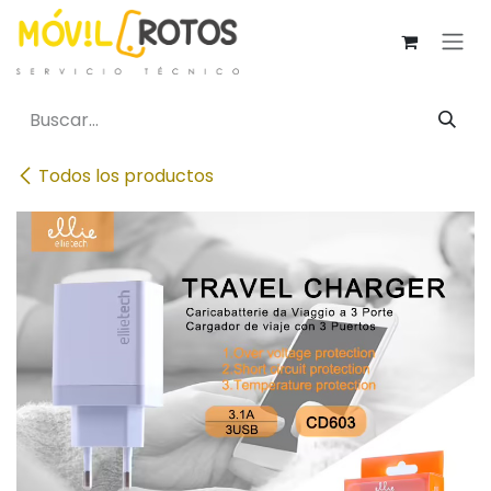
Ir al contenido
Todos los productos