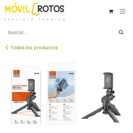
Ir al contenido
Todos los productos