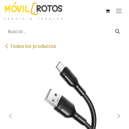
Ir al contenido
Todos los productos