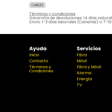
CABLES
Términos y condiciones
Gararntía de devoluciones: 14 días natura
Envío: 1-3 días laborales (Canarias) o 7-10
Ayuda
Servicios
Inicio
Fibra
Contacto
Móvil
Términos y
Fibra y Móvil
Condiciones
Alarma
Energía
TV