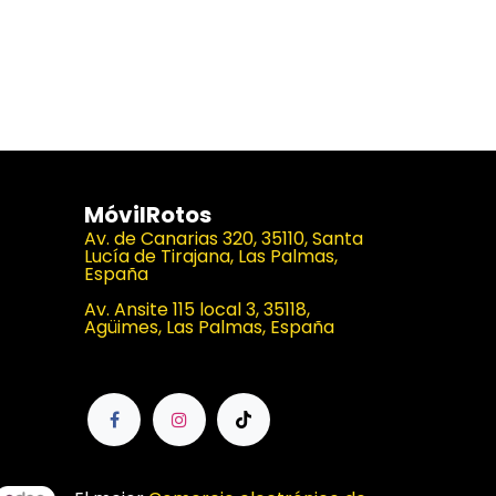
MóvilRotos
Av. de Canarias 320, 35110, Santa
Lucía de Tirajana, Las Palmas,
España
Av. Ansite 115 local 3, 35118,
Agüimes, Las Palmas, España