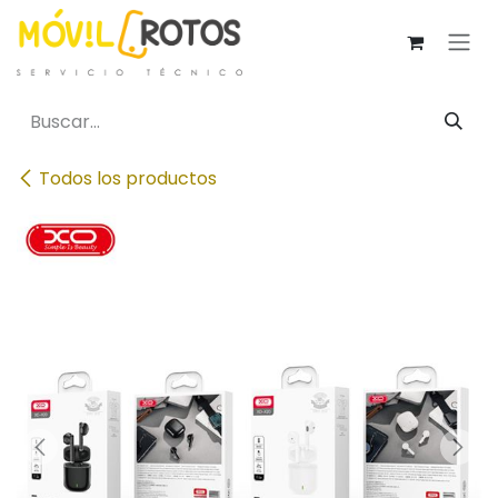
Ir al contenido
Todos los productos